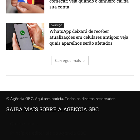
começar; veja quando o dinheiro cai na
sua conta
Serviço
WhatsApp deixará de receber
atualizações em celulares antigos; veja
quais aparelhos serão afetados
Carregue mais
© Agência GBC. Aqui tem notícia. Todos os direitos reservados.
SAIBA MAIS SOBRE A AGÊNCIA GBC
Quem somos
Princípios editoriais da Agência GBC