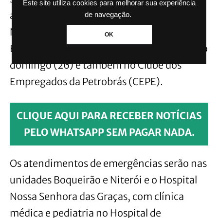
Este site utiliza cookies para melhorar sua experiência
abrigos, com atendimentos de saúde bucal.
de navegação.
No Sesi e na Associação Atlética Banco do
OK
Brasil (AABB), as atividades acontecerão no
domingo (26) e também no Clube dos
Empregados da Petrobrás (CEPE).
CLIQUE AQUI PARA RECEBER NOTÍCIAS
PELO WHATSAPP SEM PAGAR NADA.
Os atendimentos de emergências serão nas
unidades Boqueirão e Niterói e o Hospital
Nossa Senhora das Graças, com clínica
médica e pediatria no Hospital de