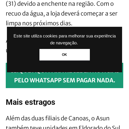
(31) devido a enchente na região. Com o
recuo da água, a loja deverá começar a ser
limpa nos próximos dias.
Este site utiliza cookies para melhorar sua experiência
Ainda não há previsão de reabertura das
de navegação.
unidades.
OK
CLIQUE AQUI PARA RECEBER NOTÍCIAS
PELO WHATSAPP SEM PAGAR NADA.
Mais estragos
Além das duas filiais de Canoas, o Asun
também teve unidades em Eldorado do Sul