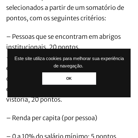
selecionados a partir de um somatório de
pontos, com os seguintes critérios:
– Pessoas que se encontram em abrigos
institucionais, 20 pontos.
– Pessoas cuja residência apresenta
Este site utiliza cookies para melhorar sua experiência
de navegação.
estrutura física comprometida ou sem
condições de habitabilidade, em razão das
OK
enchentes, e que registrou solicitação de
vistoria, 20 pontos.
– Renda per capita (por pessoa)
– 0 a 10% do salário mínimo: 5 pontos