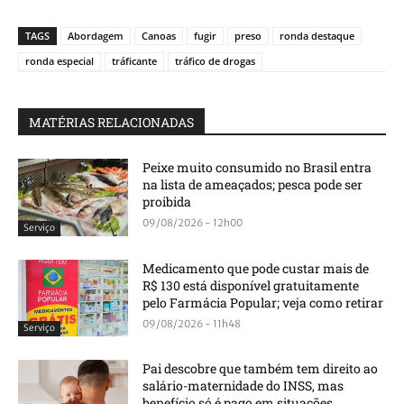
TAGS
Abordagem
Canoas
fugir
preso
ronda destaque
ronda especial
tráficante
tráfico de drogas
MATÉRIAS RELACIONADAS
Peixe muito consumido no Brasil entra
na lista de ameaçados; pesca pode ser
proibida
09/08/2026 - 12h00
Serviço
Medicamento que pode custar mais de
R$ 130 está disponível gratuitamente
pelo Farmácia Popular; veja como retirar
09/08/2026 - 11h48
Serviço
Pai descobre que também tem direito ao
salário-maternidade do INSS, mas
benefício só é pago em situações