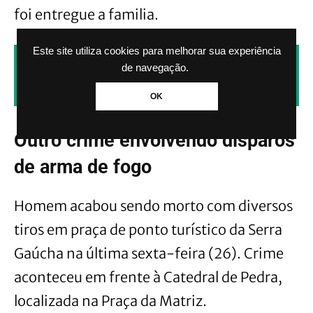
foi entregue a familia.
Este site utiliza cookies para melhorar sua experiência
CLIQUE AQUI PARA RECEBER NOTÍCIAS
de navegação.
PELO WHATSAPP SEM PAGAR NADA.
OK
Outro crime envolvendo disparos
de arma de fogo
Homem acabou sendo morto com diversos
tiros em praça de ponto turístico da Serra
Gaúcha na última sexta-feira (26). Crime
aconteceu em frente à Catedral de Pedra,
localizada na Praça da Matriz.