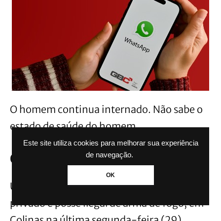
O homem continua internado. Não sabe o
estado de saúde do homem.
Este site utiliza cookies para melhorar sua experiência
Caso de agressão física
de navegação.
OK
Um homem foi preso acusado de cárcere
privado e posse ilegal de arma de fogo, em
Colinas na última segunda-feira (29).