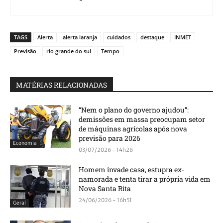
TAGS
Alerta
alerta laranja
cuidados
destaque
INMET
Previsão
rio grande do sul
Tempo
MATÉRIAS RELACIONADAS
“Nem o plano do governo ajudou”:
demissões em massa preocupam setor
de máquinas agrícolas após nova
previsão para 2026
Economia
03/07/2026 - 14h26
Homem invade casa, estupra ex-
namorada e tenta tirar a própria vida em
Nova Santa Rita
24/06/2026 - 16h51
Geral