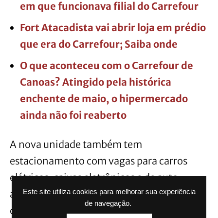
em que funcionava filial do Carrefour
Fort Atacadista vai abrir loja em prédio
que era do Carrefour; Saiba onde
O que aconteceu com o Carrefour de
Canoas? Atingido pela histórica
enchente de maio, o hipermercado
ainda não foi reaberto
A nova unidade também tem
estacionamento com vagas para carros
elétricos, caixas eletrônicos e de auto
atendimento. O mix de produtos inclui as
Este site utiliza cookies para melhorar sua experiência
de navegação.
categorias de bebidas, cuidados pessoais,