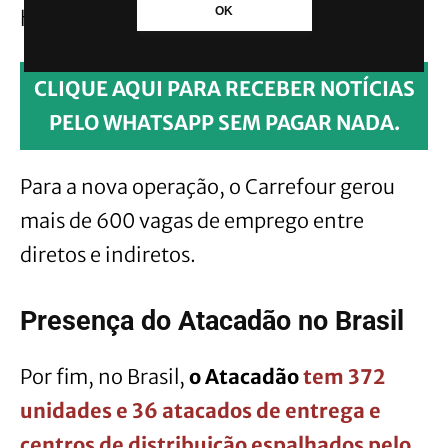
OK
hortifruti, limpeza e mercearia.
CLIQUE AQUI PARA RECEBER NOTÍCIAS
PELO WHATSAPP SEM PAGAR NADA.
Para a nova operação, o Carrefour gerou
mais de 600 vagas de emprego entre
diretos e indiretos.
Presença do Atacadão no Brasil
Por fim, no Brasil,
o Atacadão
tem 372
unidades e 36 atacados de entrega e
centros de distribuição espalhados pelo