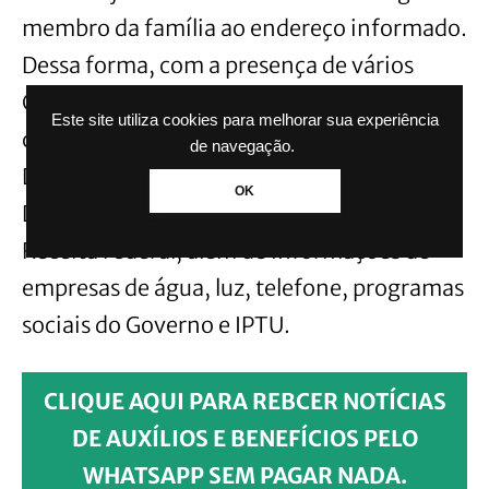
membro da família ao endereço informado.
Dessa forma, com a presença de vários
CPFs, será mais fácil encontrar um que
Este site utiliza cookies para melhorar sua experiência
coincida com os dados utilizados pela
de navegação.
Dataprev para validar o endereço. A
OK
Dataprev utiliza o cadastro de CPFs da
Receita Federal, além de informações de
empresas de água, luz, telefone, programas
sociais do Governo e IPTU.
CLIQUE AQUI PARA REBCER NOTÍCIAS
DE AUXÍLIOS E BENEFÍCIOS PELO
WHATSAPP SEM PAGAR NADA.