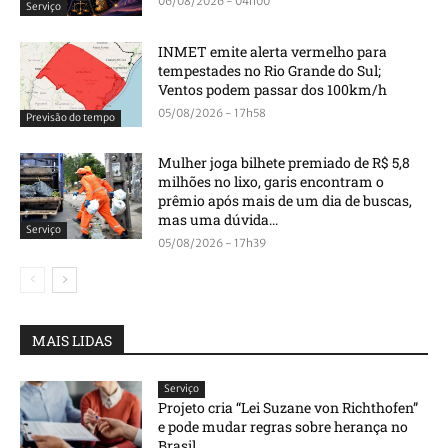
06/08/2026 - 04h00
Serviço
INMET emite alerta vermelho para
tempestades no Rio Grande do Sul;
Ventos podem passar dos 100km/h
05/08/2026 - 17h58
Previsão do tempo
Mulher joga bilhete premiado de R$ 5,8
milhões no lixo, garis encontram o
prêmio após mais de um dia de buscas,
mas uma dúvida...
Serviço
05/08/2026 - 17h39
MAIS LIDAS
Serviço
Projeto cria “Lei Suzane von Richthofen”
e pode mudar regras sobre herança no
Brasil