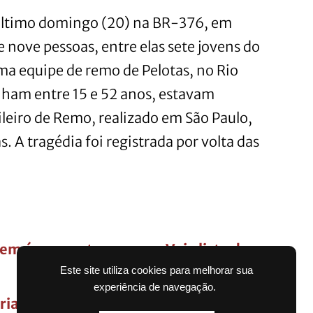
 último domingo (20) na BR-376, em
e nove pessoas, entre elas sete jovens do
ma equipe de remo de Pelotas, no Rio
inham entre 15 e 52 anos, estavam
eiro de Remo, realizado em São Paulo,
 A tragédia foi registrada por volta das
em água nesta semana; Veja lista de
Este site utiliza cookies para melhorar sua
experiência de navegação.
crianças ficam feridas após acidente em