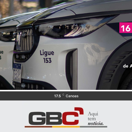
C
17.5
Canoas