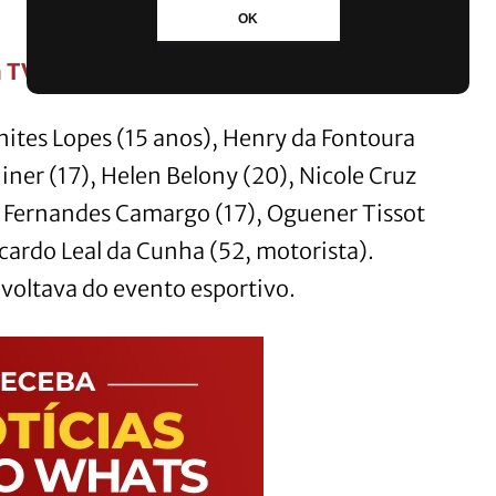
OK
 TV, bicicleta e rádio em Canoas
nites Lopes (15 anos), Henry da Fontoura
iner (17), Helen Belony (20), Nicole Cruz
or Fernandes Camargo (17), Oguener Tissot
cardo Leal da Cunha (52, motorista).
voltava do evento esportivo.