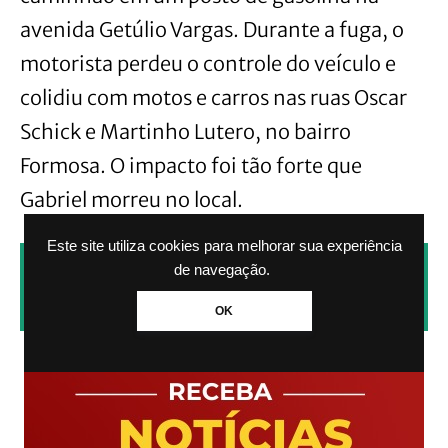
avenida Getúlio Vargas. Durante a fuga, o
motorista perdeu o controle do veículo e
colidiu com motos e carros nas ruas Oscar
Schick e Martinho Lutero, no bairro
Formosa. O impacto foi tão forte que
Gabriel morreu no local.
Este site utiliza cookies para melhorar sua experiência
CLIQUE AQUI PARA RECEBER NOTÍCIAS
de navegação.
PELO WHATSAPP SEM PAGAR NADA.
OK