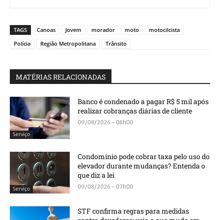
TAGS
Canoas
Jovem
morador
moto
motocilcista
Polícia
Região Metropolitana
Trânsito
MATÉRIAS RELACIONADAS
Banco é condenado a pagar R$ 5 mil após
realizar cobranças diárias de cliente
09/08/2026 - 08h00
Serviço
Condomínio pode cobrar taxa pelo uso do
elevador durante mudanças? Entenda o
que diz a lei
09/08/2026 - 07h00
Serviço
STF confirma regras para medidas