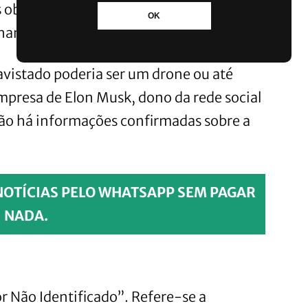
 objetos se deslocavam em várias
OK
inamente.
avistado poderia ser um drone ou até
mpresa de Elon Musk, dono da rede social
ão há informações confirmadas sobre a
NOTÍCIAS PELO WHATSAPP SEM PAGAR
NADA.
or Não Identificado”. Refere-se a