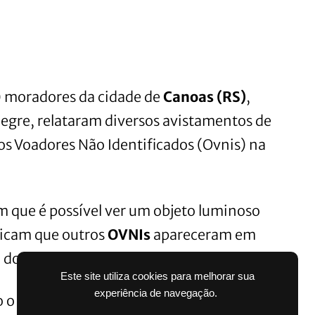
7) moradores da cidade de
Canoas (RS)
,
egre, relataram diversos avistamentos de
os Voadores Não Identificados (Ovnis) na
que é possível ver um objeto luminoso
dicam que outros
OVNIs
apareceram em
a
do
Sul
e
São Leopoldo
.
Este site utiliza cookies para melhorar sua
experiência de navegação.
o o fenômeno dizem que as luzes