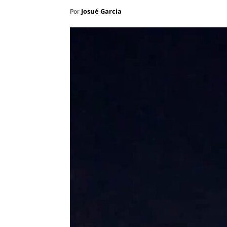
Josué Garcia
Por