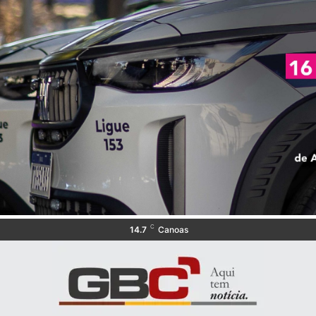
C
14.7
Canoas