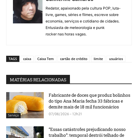
Redator, apaixonado pela cultura POP, luta-
livre, games, séries e filmes, escreve sobre
economia, serviços e cotidiano de cidades.
Entusiasta de meteorologia e punk
rocker nas horas vagas.
TAGS
caixa
Caixa Tem
cartão de crédito
limite
usuários
MATÉRIAS RELACIONADAS
Fabricante de doces que produz bolinhos
do tipo Ana Maria fecha 33 fábricas e
demite mais de 18 mil funcionários
07/08/2026 - 12h21
Serviço
“Essas catástrofes prejudicando nosso
trabalho”: temporal destrói telhado de