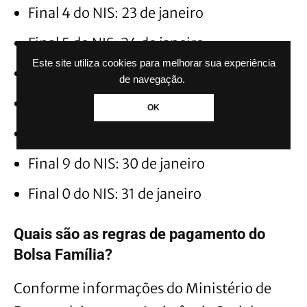
Final 4 do NIS: 23 de janeiro
Final 5 do NIS: 24 de janeiro
Este site utiliza cookies para melhorar sua experiência
Final 6 do NIS: 27 de janeiro
de navegação.
Final 7 do NIS: 28 de janeiro
OK
Final 8 do NIS: 29 de janeiro
Final 9 do NIS: 30 de janeiro
Final 0 do NIS: 31 de janeiro
Quais são as regras de pagamento do
Bolsa Família?
Conforme informações do Ministério de