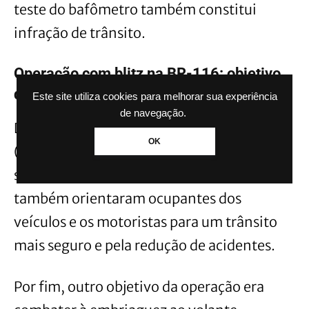
teste do bafômetro também constitui
infração de trânsito.
Operação com blitz na BR-116: objetivo
da ação
Este site utiliza cookies para melhorar sua experiência
de navegação.
De acordo com a Polícia Rodoviária Federal
OK
(PRF), o principal objetivo da ação era a
segurança viária. Além disso, policiais
também orientaram ocupantes dos
veículos e os motoristas para um trânsito
mais seguro e pela redução de acidentes.
Por fim, outro objetivo da operação era