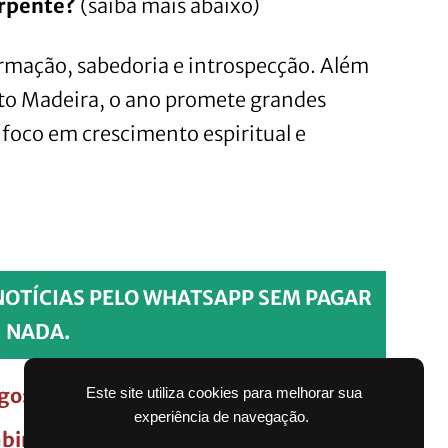
erpente?
(saiba mais abaixo)
rmação, sabedoria e introspecção. Além
nto Madeira, o ano promete grandes
 foco em crescimento espiritual e
NOTÍCIAS PELO WHATSAPP SEM PAGAR
NADA.
go: atraia oportunidades
Este site utiliza cookies para melhorar sua
experiência de navegação.
mbinam no amor? Veja as melhores