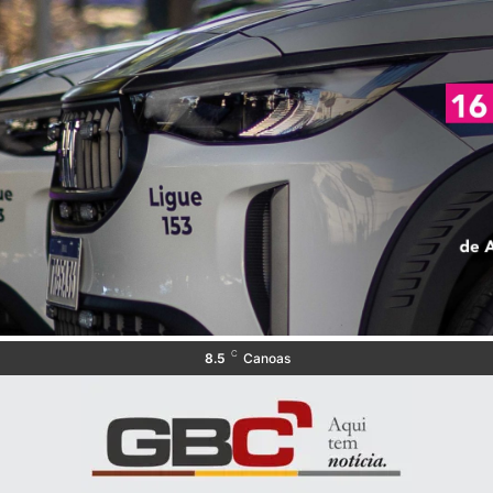
C
8.5
Canoas