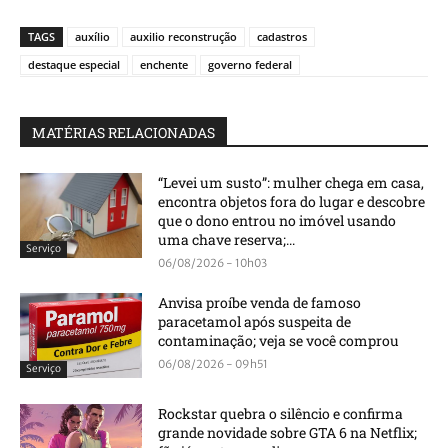
TAGS
auxílio
auxilio reconstrução
cadastros
destaque especial
enchente
governo federal
MATÉRIAS RELACIONADAS
“Levei um susto”: mulher chega em casa,
encontra objetos fora do lugar e descobre
que o dono entrou no imóvel usando
uma chave reserva;...
Serviço
06/08/2026 - 10h03
Anvisa proíbe venda de famoso
paracetamol após suspeita de
contaminação; veja se você comprou
06/08/2026 - 09h51
Serviço
Rockstar quebra o silêncio e confirma
grande novidade sobre GTA 6 na Netflix;