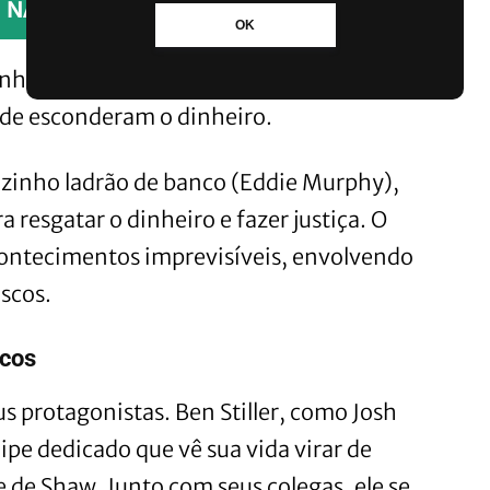
NADA.
OK
nheiro que perderam, Josh e seus colegas
de esconderam o dinheiro.
izinho ladrão de banco (Eddie Murphy),
 resgatar o dinheiro e fazer justiça. O
ontecimentos imprevisíveis, envolvendo
iscos.
icos
s protagonistas. Ben Stiller, como Josh
ipe dedicado que vê sua vida virar de
 de Shaw. Junto com seus colegas, ele se