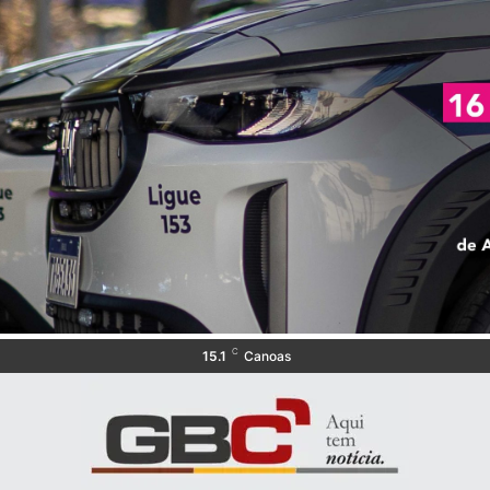
C
15.1
Canoas