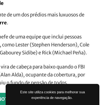
de
ente de um dos prédios mais luxuosos de
rre
.
chefe de uma equipe que inclui pessoas
s, como Lester (Stephen Henderson), Cole
Gabourey Sidibe) e Rick (Michael Peña).
 vira de cabeça para baixo quando o FBI
(Alan Alda), ocupante da cobertura, por
iu o fundo de pensão de todos.
Este site utiliza cookies para melhorar sua
experiência de navegação.
NOTÍCIAS PELO WHATSAPP SEM PAGAR