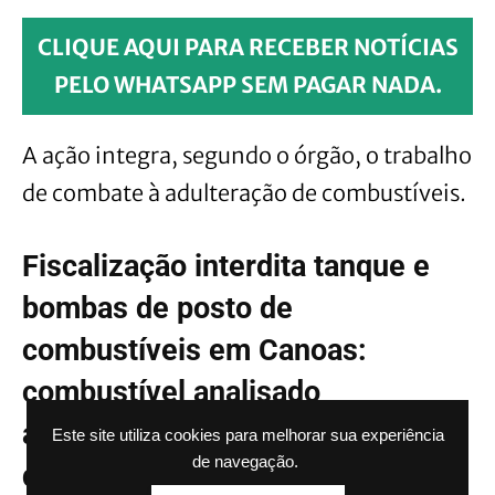
CLIQUE AQUI PARA RECEBER NOTÍCIAS
PELO WHATSAPP SEM PAGAR NADA.
A ação integra, segundo o órgão, o trabalho
de combate à adulteração de combustíveis.
Fiscalização interdita tanque e
bombas de posto de
combustíveis em Canoas:
combustível analisado
apresentou característica fora
Este site utiliza cookies para melhorar sua experiência
de navegação.
das especificações legais