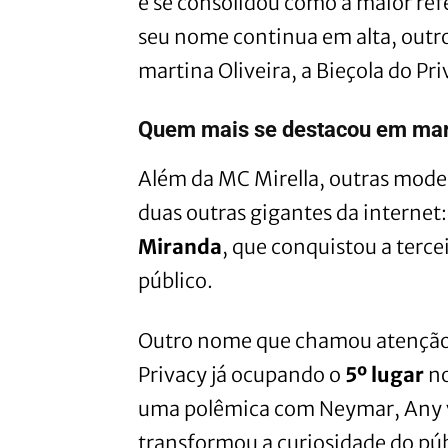
e se consolidou como a maior ref
seu nome continua em alta, out
martina Oliveira, a Bieçola do Pr
Quem mais se destacou em ma
Além da MC Mirella, outras model
duas outras gigantes da internet
Miranda
, que conquistou a terce
público.
Outro nome que chamou atenção 
Privacy já ocupando o
5º lugar
no
uma polêmica com Neymar, Any vi
transformou a curiosidade do pú