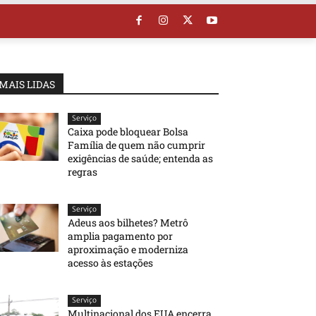
MAIS LIDAS
Serviço
Caixa pode bloquear Bolsa
Família de quem não cumprir
exigências de saúde; entenda as
regras
Serviço
Adeus aos bilhetes? Metrô
amplia pagamento por
aproximação e moderniza
acesso às estações
Serviço
Multinacional dos EUA encerra