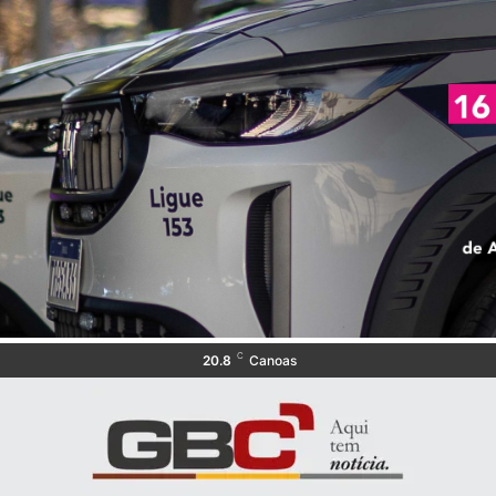
C
20.8
Canoas