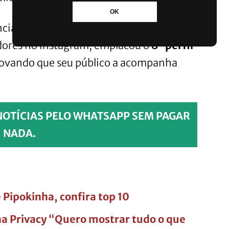
OK
nciadora fitness
Leticia Marches
, que
dores no Instagram, emplacou o
8º perfil
rovando que seu público a acompanha
NOTÍCIAS PELO WHATSAPP SEM PAGAR
NADA.
e Pipokinha, confira top 10
na Privacy “Quero mostrar tudo o que