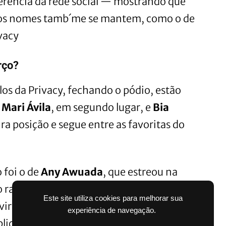
erência da rede social — mostrando que
ros nomes tamb´me se mantem, como o de
ivacy
rço?
os da Privacy, fechando o pódio, estão
:
Mari Ávila
, em segundo lugar, e
Bia
ira posição e segue entre as favoritas do
foi o de
Any Awuada
, que estreou na
 ranking. Envolvida recentemente em
Este site utiliza cookies para melhorar sua
rou assunto nas redes sociais e
experiência de navegação.
blico em acesso — e engajamento.