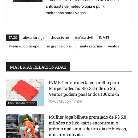
Entusiasta de meteorologia e punk
rocker nas horas vagas.
TAGS
alerta laranja
chuva forte
defesa civil
INMET
Previsão do tempo
rio grande do sul
santa catarina
ventos
MATÉRIAS RELACIONADAS
INMET emite alerta vermelho para
tempestades no Rio Grande do Sul;
Ventos podem passar dos 100km/h
05/08/2026 - 17h58
Previsão do tempo
Mulher joga bilhete premiado de R$ 5,8
milhões no lixo, garis encontram o
prêmio após mais de um dia de buscas,
mas uma dúvida...
Serviço