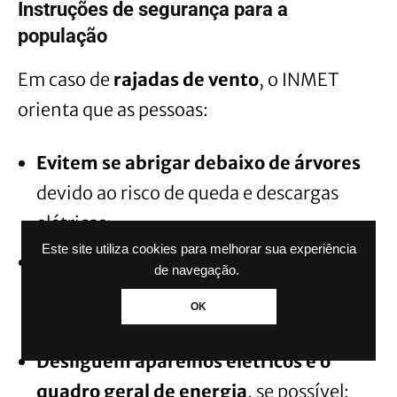
Instruções de segurança para a
população
Em caso de
rajadas de vento
, o INMET
orienta que as pessoas:
Evitem se abrigar debaixo de árvores
devido ao risco de queda e descargas
elétricas;
Este site utiliza cookies para melhorar sua experiência
Não estacionem veículos próximos a
de navegação.
torres de transmissão ou placas de
OK
propaganda
;
Desliguem aparelhos elétricos e o
quadro geral de energia
, se possível;