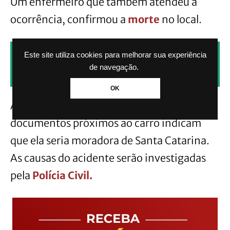
Um enfermeiro que também atendeu a
ocorrência, confirmou a
morte
no local.
CLIQUE AQUI PARA RECEBER NOTÍCIAS
Este site utiliza cookies para melhorar sua experiência
de navegação.
PELO WHATSAPP SEM PAGAR NADA.
OK
A identidade dela não foi divulgada, mas os
documentos próximos ao carro indicam
que ela seria moradora de Santa Catarina.
As causas do acidente serão investigadas
pela
Polícia Civil.