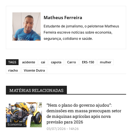
Matheus Ferreira
Estudante de jornalismo, o pelotense Matheus
Ferreira escreve notícias sobre economia,
segurança, cotidiano e saúde.
TAGS
acidente
cai
capota
Carro
ERS-150
mulher
riacho
Vicente Dutra
MATÉRIAS RELACIONADAS
“Nem o plano do governo ajudou”:
demissões em massa preocupam setor
de máquinas agrícolas após nova
previsão para 2026
Economia
03/07/2026 - 14h26