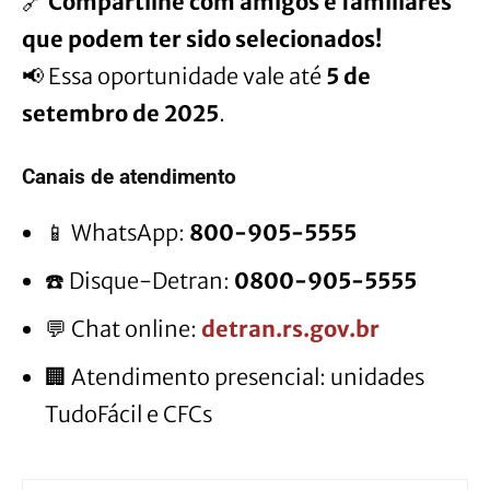
🔗
Compartilhe com amigos e familiares
que podem ter sido selecionados!
📢 Essa oportunidade vale até
5 de
setembro de 2025
.
Canais de atendimento
📱 WhatsApp:
800-905-5555
☎️ Disque-Detran:
0800-905-5555
💬 Chat online:
detran.rs.gov.br
🏢 Atendimento presencial: unidades
TudoFácil e CFCs