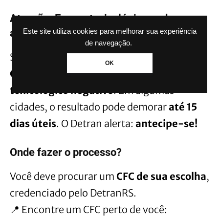
Atenção: Exame toxicológico pode
atrasar!
Este site utiliza cookies para melhorar sua experiência
de navegação.
Se você foi contemplado para as categorias
OK
C, D ou E
, precisará apresentar
exame
toxicológico negativo
. Em algumas
cidades, o resultado pode demorar
até 15
dias úteis
. O Detran alerta:
antecipe-se!
Onde fazer o processo?
Você deve procurar um
CFC de sua escolha
,
credenciado pelo DetranRS.
📍 Encontre um CFC perto de você: