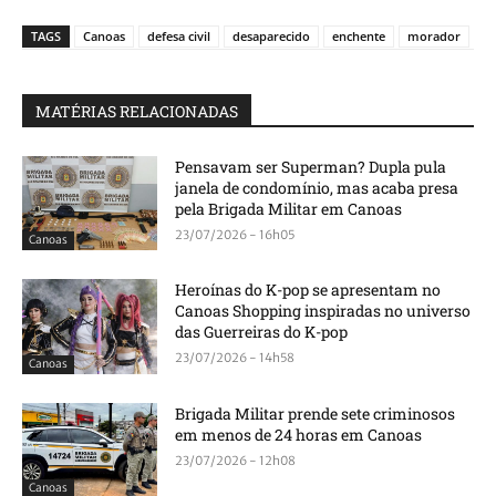
TAGS
Canoas
defesa civil
desaparecido
enchente
morador
MATÉRIAS RELACIONADAS
Pensavam ser Superman? Dupla pula
janela de condomínio, mas acaba presa
pela Brigada Militar em Canoas
23/07/2026 - 16h05
Canoas
Heroínas do K-pop se apresentam no
Canoas Shopping inspiradas no universo
das Guerreiras do K-pop
23/07/2026 - 14h58
Canoas
Brigada Militar prende sete criminosos
em menos de 24 horas em Canoas
23/07/2026 - 12h08
Canoas