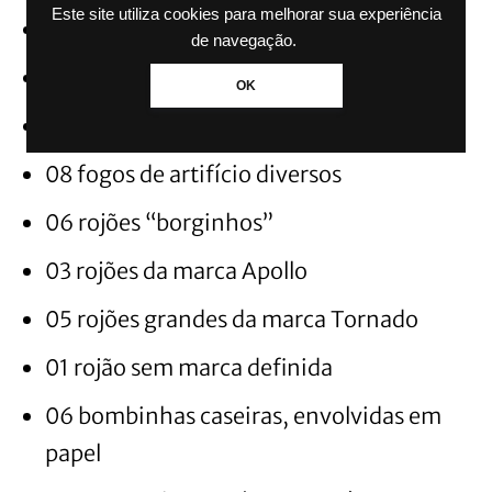
Este site utiliza cookies para melhorar sua experiência
02 garrafas de uísque (Jack Daniel’s)
de navegação.
01 garrafa de gin (Beefeater London)
OK
01 sinalizador (Super Fogos)
08 fogos de artifício diversos
06 rojões “borginhos”
03 rojões da marca Apollo
05 rojões grandes da marca Tornado
01 rojão sem marca definida
06 bombinhas caseiras, envolvidas em
papel