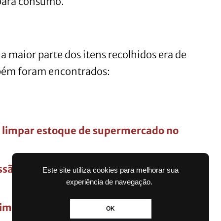
para consumo.
a maior parte dos itens recolhidos era de
bém foram encontrados:
ra limpar estoque de supermercado no
ão por causa de festa de 15 anos da
Este site utiliza cookies para melhorar sua
experiência de navegação.
imais eutanasiados em apenas sete
OK