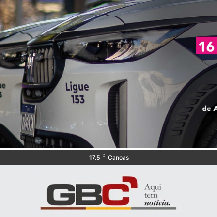
C
17.5
Canoas