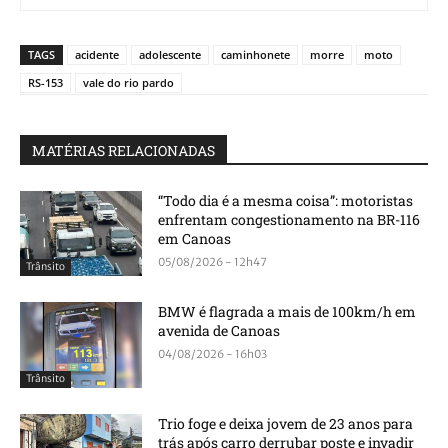
TAGS
acidente
adolescente
caminhonete
morre
moto
RS-153
vale do rio pardo
MATÉRIAS RELACIONADAS
“Todo dia é a mesma coisa”: motoristas
enfrentam congestionamento na BR-116
em Canoas
05/08/2026 - 12h47
Trânsito
BMW é flagrada a mais de 100km/h em
avenida de Canoas
04/08/2026 - 16h03
Trânsito
Trio foge e deixa jovem de 23 anos para
trás após carro derrubar poste e invadir