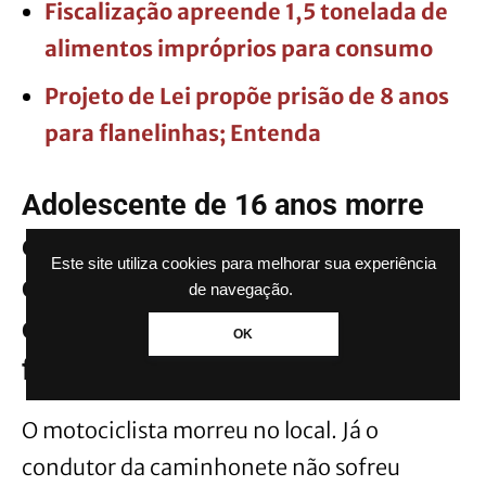
Fiscalização apreende 1,5 tonelada de
alimentos impróprios para consumo
Projeto de Lei propõe prisão de 8 anos
para flanelinhas; Entenda
Adolescente de 16 anos morre
em acidente entre moto e
Este site utiliza cookies para melhorar sua experiência
caminhonete: O condutor da
de navegação.
caminhonete não sofreu
OK
ferimentos graves
O motociclista morreu no local. Já o
condutor da caminhonete não sofreu