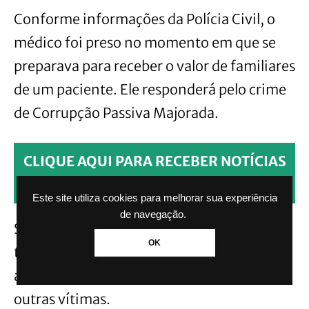
Conforme informações da Polícia Civil, o
médico foi preso no momento em que se
preparava para receber o valor de familiares
de um paciente. Ele responderá pelo crime
de Corrupção Passiva Majorada.
CLIQUE AQUI PARA RECEBER NOTÍCIAS
PELO WHATSAPP SEM PAGAR NADA.
Este site utiliza cookies para melhorar sua experiência
de navegação.
Segundo a delegada Luciane Bertoletti,
OK
titular da 3ª Delegacia de Polícia de Canoas,
as investigações seguem para identificar
outras vítimas.