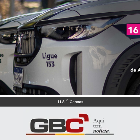
C
11.8
Canoas