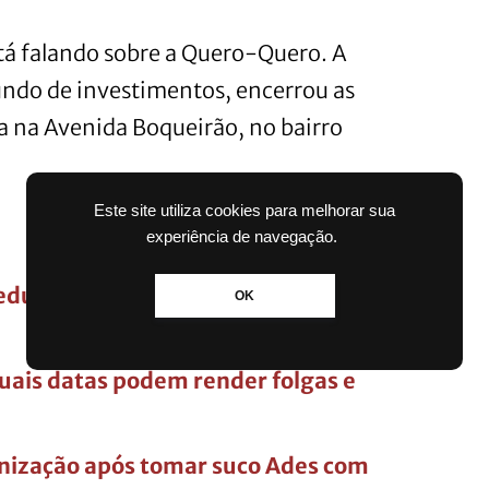
á falando sobre a Quero-Quero. A
ndo de investimentos, encerrou as
va na Avenida Boqueirão, no bairro
Este site utiliza cookies para melhorar sua
experiência de navegação.
 reduz beneficiários em quase 40% ao
OK
quais datas podem render folgas e
enização após tomar suco Ades com