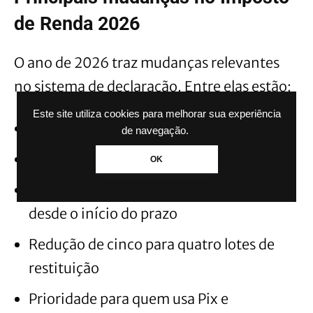
de Renda 2026
O ano de 2026 traz mudanças relevantes
no sistema de declaração. Entre elas estão:
Este site utiliza cookies para melhorar sua experiência
Uso de nome social na declaração
de navegação.
Inclusão de dados de raça e cor
OK
Declaração pré-preenchida disponível
desde o início do prazo
Redução de cinco para quatro lotes de
restituição
Prioridade para quem usa Pix e