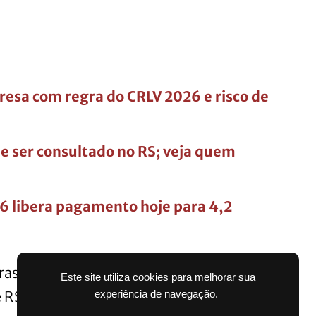
resa com regra do CRLV 2026 e risco de
de ser consultado no RS; veja quem
6 libera pagamento hoje para 4,2
ras do programa Reforma Casa Brasil, que
Este site utiliza cookies para melhorar sua
 R$ 50 mil em crédito para melhorias
experiência de navegação.