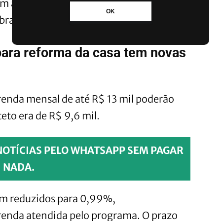
ém aumentou o limite de renda para
OK
cobrados no financiamento.
 para reforma da casa tem novas
renda mensal de até R$ 13 mil poderão
teto era de R$ 9,6 mil.
NOTÍCIAS PELO WHATSAPP SEM PAGAR
NADA.
ram reduzidos para 0,99%,
enda atendida pelo programa. O prazo