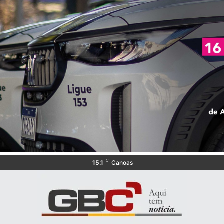
C
15.1
Canoas