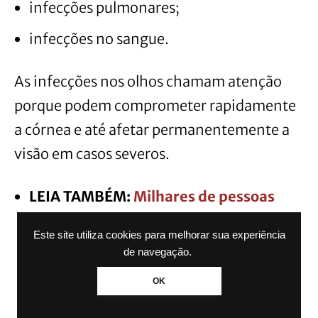
infecções pulmonares;
infecções no sangue.
As infecções nos olhos chamam atenção
porque podem comprometer rapidamente
a córnea e até afetar permanentemente a
visão em casos severos.
LEIA TAMBÉM:
Milhares de pessoas
podem ter detergente Ypê
Este site utiliza cookies para melhorar sua experiência
contaminado dentro de casa sem
de navegação.
perceber; veja como descobrir qual é o
OK
produto suspenso pela Anvisa