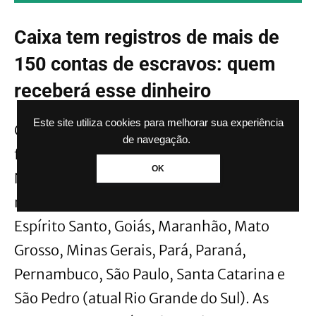
Caixa tem registros de mais de
150 contas de escravos: quem
receberá esse dinheiro
Este site utiliza cookies para melhorar sua experiência
Conforme o Arquivo Nacional, as contas
de navegação.
foram criadas entre os anos de 1871 e 1877.
OK
Nessa época, a Caixa já mantinha agências
nas províncias de Rio de Janeiro, Bahia,
Espírito Santo, Goiás, Maranhão, Mato
Grosso, Minas Gerais, Pará, Paraná,
Pernambuco, São Paulo, Santa Catarina e
São Pedro (atual Rio Grande do Sul). As