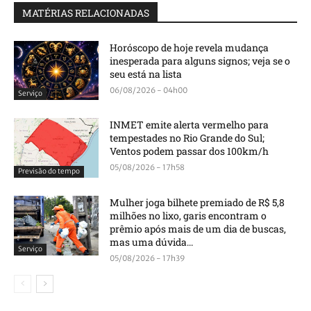
MATÉRIAS RELACIONADAS
Horóscopo de hoje revela mudança
inesperada para alguns signos; veja se o
seu está na lista
06/08/2026 - 04h00
Serviço
INMET emite alerta vermelho para
tempestades no Rio Grande do Sul;
Ventos podem passar dos 100km/h
05/08/2026 - 17h58
Previsão do tempo
Mulher joga bilhete premiado de R$ 5,8
milhões no lixo, garis encontram o
prêmio após mais de um dia de buscas,
mas uma dúvida...
Serviço
05/08/2026 - 17h39