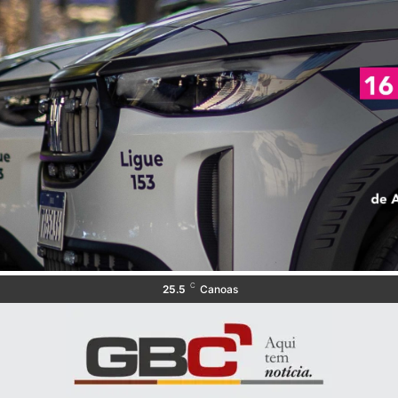
C
25.5
Canoas