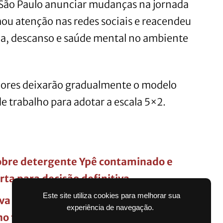
 São Paulo anunciar mudanças na jornada
ou atenção nas redes sociais e reacendeu
ida, descanso e saúde mental no ambiente
dores deixarão gradualmente o modelo
de trabalho para adotar a escala 5×2.
sobre detergente Ypê contaminado e
ta para decisão definitiva
Este site utiliza cookies para melhorar sua
a “luz secreta” nos carros para
experiência de navegação.
no trânsito