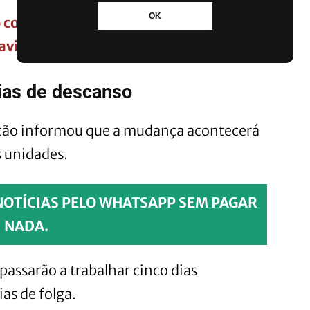
OK
conhecido por milhões de brasileiros e
viso no celular
dias de descanso
ção informou que a mudança acontecerá
s unidades.
NOTÍCIAS PELO WHATSAPP SEM PAGAR
NADA.
passarão a trabalhar cinco dias
ias de folga.