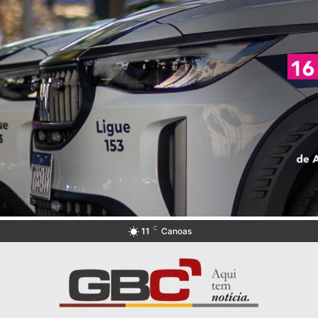
C
11
Canoas