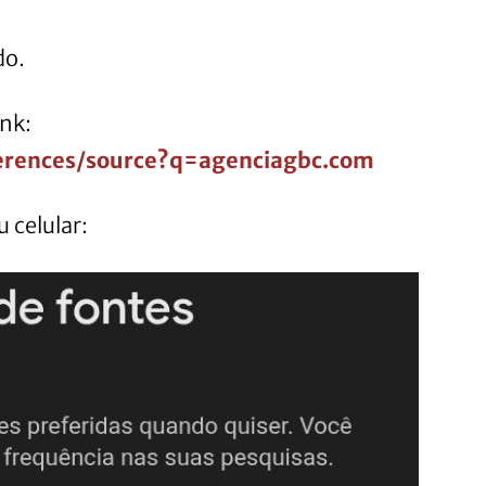
do.
ink:
erences/source?q=agenciagbc.com
u celular: