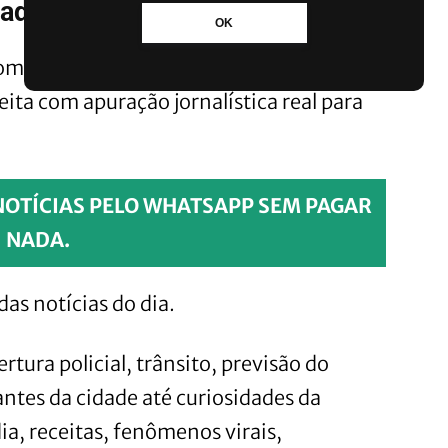
ada vez mais próxima do leitor
OK
mpromisso muito claro: levar
eita com apuração jornalística real para
NOTÍCIAS PELO WHATSAPP SEM PAGAR
NADA.
das notícias do dia.
rtura policial, trânsito, previsão do
tes da cidade até curiosidades da
dia, receitas, fenômenos virais,