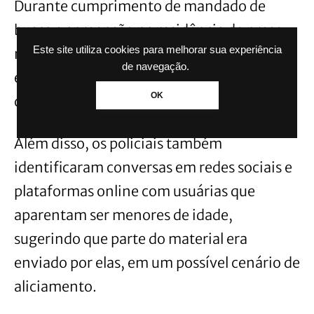
Durante cumprimento de mandado de
busca e apreensão na residência do preso,
Este site utiliza cookies para melhorar sua experiência
no bairro Mathias Velho, os policiais
de navegação.
encontraram vídeos e fotos sexuais de
OK
crianças e adolescentes em celulares.
Além disso, os policiais também
identificaram conversas em redes sociais e
plataformas online com usuárias que
aparentam ser menores de idade,
sugerindo que parte do material era
enviado por elas, em um possível cenário de
aliciamento.