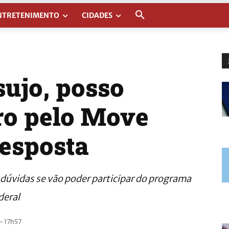
NTRETENIMENTO
CIDADES
ujo, posso
rro pelo Move
resposta
dúvidas se vão poder participar do programa
deral
- 17h57