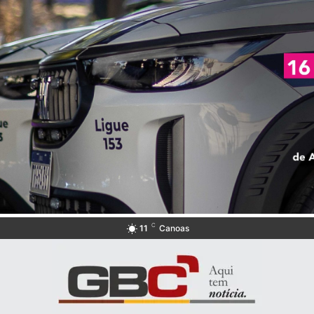
C
11
Canoas