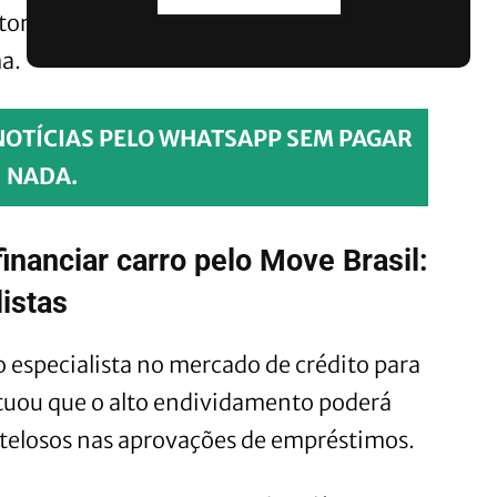
otoristas que estão com nome sujo podem
a.
NOTÍCIAS PELO WHATSAPP SEM PAGAR
NADA.
inanciar carro pelo Move Brasil:
istas
o especialista no mercado de crédito para
ntuou que o alto endividamento poderá
telosos nas aprovações de empréstimos.