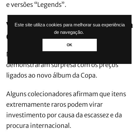
e versões “Legends”.
Valores altos surpreendem fãs da
Este site utiliza cookies para melhorar sua experiência
de navegação.
Copa do Mundo
OK
Nas redes sociais, muitos torcedores
demonstraram surpresa com os preços
ligados ao novo álbum da Copa.
Alguns colecionadores afirmam que itens
extremamente raros podem virar
investimento por causa da escassez e da
procura internacional.