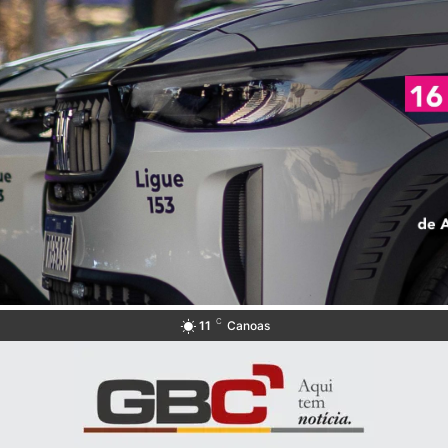
C
11
Canoas