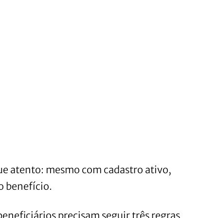
ue atento: mesmo com cadastro ativo,
 benefício.
eneficiários precisam seguir três regras