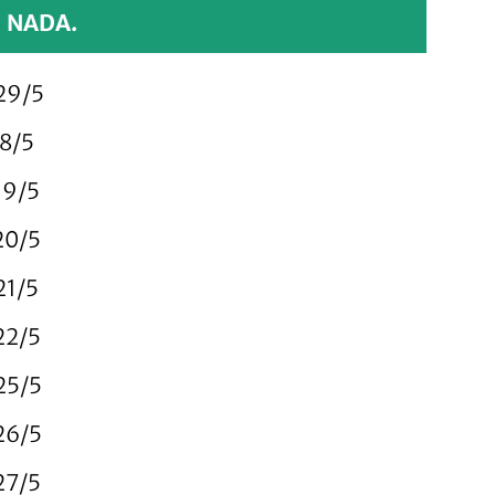
NADA.
 29/5
18/5
19/5
20/5
21/5
22/5
25/5
26/5
27/5