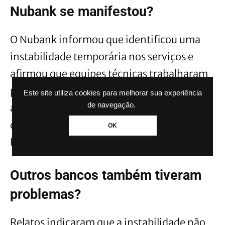
Nubank se manifestou?
O Nubank informou que identificou uma
instabilidade temporária nos serviços e
afirmou que equipes técnicas trabalharam
para normalizar o funcionamento do
Este site utiliza cookies para melhorar sua experiência
de navegação.
aplicativo. Posteriormente, a instituição
declarou que os serviços relacionados ao
OK
Pix foram restabelecidos.
Outros bancos também tiveram
problemas?
Relatos indicaram que a instabilidade não