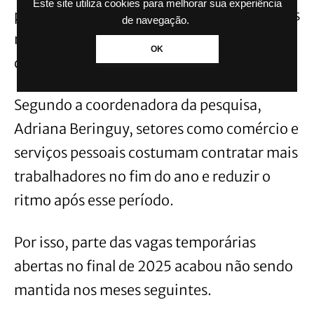
Este site utiliza cookies para melhorar sua experiência
pequeno aumento observado nos primeiros
de navegação.
meses de 2026 aconteceu por um fator
OK
considerado comum nesta época.
Segundo a coordenadora da pesquisa,
Adriana Beringuy, setores como comércio e
serviços pessoais costumam contratar mais
trabalhadores no fim do ano e reduzir o
ritmo após esse período.
Por isso, parte das vagas temporárias
abertas no final de 2025 acabou não sendo
mantida nos meses seguintes.