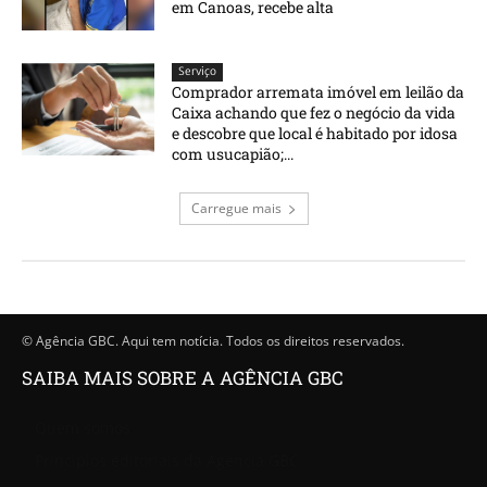
em Canoas, recebe alta
Serviço
Comprador arremata imóvel em leilão da
Caixa achando que fez o negócio da vida
e descobre que local é habitado por idosa
com usucapião;...
Carregue mais
© Agência GBC. Aqui tem notícia. Todos os direitos reservados.
SAIBA MAIS SOBRE A AGÊNCIA GBC
Quem somos
Princípios editoriais da Agência GBC