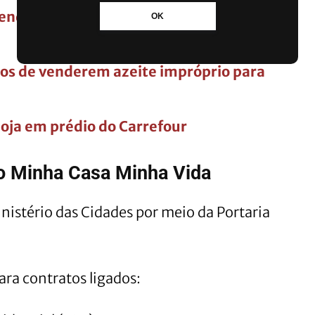
vender gasolina por menos de R$ 4;
OK
os de venderem azeite impróprio para
 loja em prédio do Carrefour
o Minha Casa Minha Vida
nistério das Cidades por meio da Portaria
ara contratos ligados: