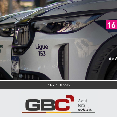
C
14.7
Canoas