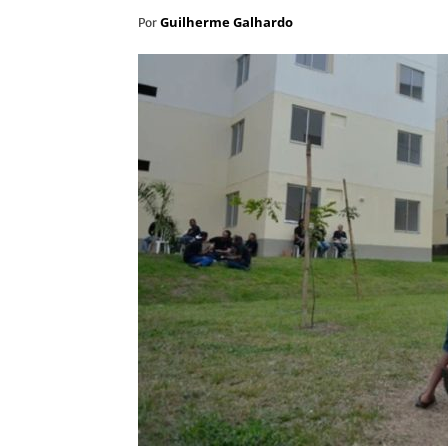
Guilherme Galhardo
Por