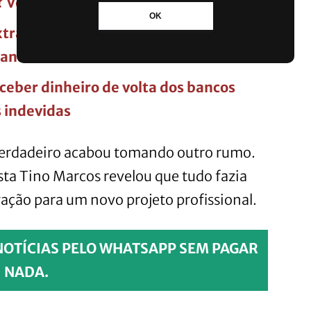
? Veja o que diz o governo
OK
ra de até R$ 8 mil para milhões de
mana
ceber dinheiro de volta dos bancos
 indevidas
verdadeiro acabou tomando outro rumo.
ista Tino Marcos revelou que tudo fazia
gação para um novo projeto profissional.
NOTÍCIAS PELO WHATSAPP SEM PAGAR
NADA.