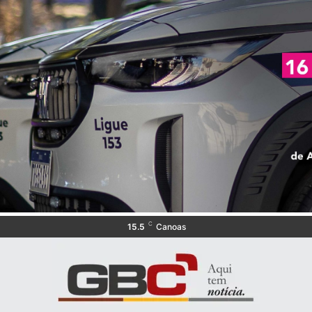
C
15.5
Canoas