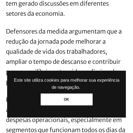
tem gerado discussões em diferentes
setores da economia.
Defensores da medida argumentam que a
redução da jornada pode melhorar a
qualidade de vida dos trabalhadores,
ampliar o tempo de descanso e contribuir
para o equilíbrio entre vida profissional e
Este site utiliza cookies para melhorar sua experiência
pessoal.
de navegação.
Por outro lado, entidades empresariais
OK
afirmam que a mudança pode aumentar
despesas operacionais, especialmente em
segmentos que funcionam todos os dias da