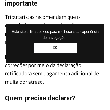
importante
Tributaristas recomendam que o
contribuinte envie a declaração mesmo
Este site utiliza cookies para melhorar sua experiência
incompleta caso não consiga reunir todos
de navegação.
os documentos até o fim do prazo.
OK
Depois do envio, é possível realizar
correções por meio da declaração
retificadora sem pagamento adicional de
multa por atraso.
Quem precisa declarar?