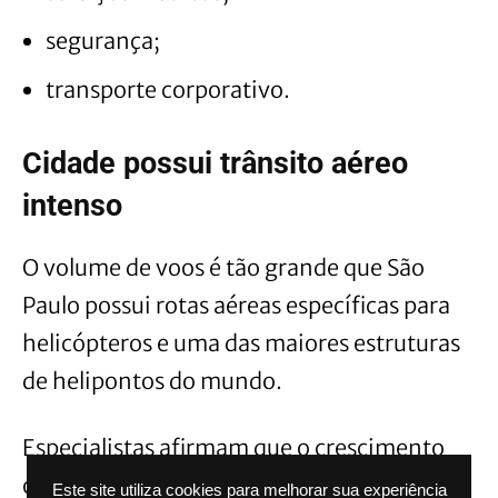
segurança;
transporte corporativo.
Cidade possui trânsito aéreo
intenso
O volume de voos é tão grande que São
Paulo possui rotas aéreas específicas para
helicópteros e uma das maiores estruturas
de helipontos do mundo.
Especialistas afirmam que o crescimento
ocorreu principalmente devido:
Este site utiliza cookies para melhorar sua experiência