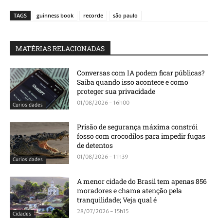
TAGS
guinness book
recorde
são paulo
MATÉRIAS RELACIONADAS
Conversas com IA podem ficar públicas?
Saiba quando isso acontece e como
proteger sua privacidade
01/08/2026 - 16h00
Curiosidades
Prisão de segurança máxima constrói
fosso com crocodilos para impedir fugas
de detentos
01/08/2026 - 11h39
Curiosidades
A menor cidade do Brasil tem apenas 856
moradores e chama atenção pela
tranquilidade; Veja qual é
28/07/2026 - 15h15
Cidades