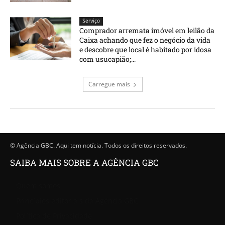
Serviço
Comprador arremata imóvel em leilão da
Caixa achando que fez o negócio da vida
e descobre que local é habitado por idosa
com usucapião;...
Carregue mais
© Agência GBC. Aqui tem notícia. Todos os direitos reservados.
SAIBA MAIS SOBRE A AGÊNCIA GBC
Quem somos
Princípios editoriais da Agência GBC
Política de Privacidade