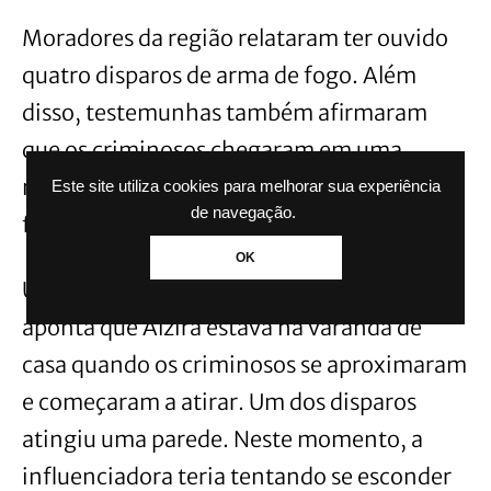
Moradores da região relataram ter ouvido
quatro disparos de arma de fogo. Além
disso, testemunhas também afirmaram
que os criminosos chegaram em uma
motocicleta, atiraram contra a vítima e
Este site utiliza cookies para melhorar sua experiência
de navegação.
fugiram em seguida.
OK
Um levantamento preliminar da polícia,
aponta que Alzira estava na varanda de
casa quando os criminosos se aproximaram
e começaram a atirar. Um dos disparos
atingiu uma parede. Neste momento, a
influenciadora teria tentando se esconder