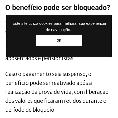
O benefício pode ser bloqueado?
Sim, mas apenas após a notificação oficial e
Este site utiliza cookies para melhorar sua experiência
de navegação.
o descumprimento do prazo estabelecido
pelo INSS para regularização. O bloqueio
OK
não ocorre automaticamente para todos os
aposentados e pensionistas.
Caso o pagamento seja suspenso, o
benefício pode ser reativado após a
realização da prova de vida, com liberação
dos valores que ficaram retidos durante o
período de bloqueio.