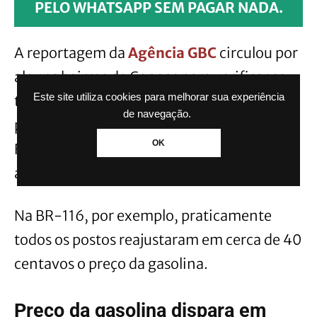
PELO WHATSAPP SEM PAGAR NADA.
A reportagem da
Agência GBC
circulou por
alguns bairros de Canoas para verificar se
Este site utiliza cookies para melhorar sua experiência
todos os estabelecimentos já reajustaram o
de navegação.
preço do combustível. Na avenida Santos
OK
Ferreira, por exemplo, a maioria dos postos
ainda não aumentou o valor.
Na BR-116, por exemplo, praticamente
todos os postos reajustaram em cerca de 40
centavos o preço da gasolina.
Preço da gasolina dispara em