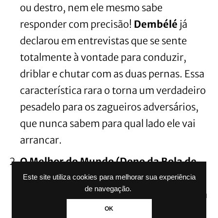
ou destro, nem ele mesmo sabe
responder com precisão!
Dembélé
já
declarou em entrevistas que se sente
totalmente à vontade para conduzir,
driblar e chutar com as duas pernas. Essa
característica rara o torna um verdadeiro
pesadelo para os zagueiros adversários,
que nunca sabem para qual lado ele vai
arrancar.
O Melhor do Mundo (Dono da Bola de
Ouro!):
Pouca gente imaginava a
Este site utiliza cookies para melhorar sua experiência
de navegação.
reviravolta impressionante que a carreira
dele daria. Após anos sofrendo com
OK